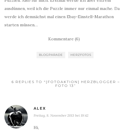
Puzzlen. Also für mich. Erstmal werde ich aber extrem
ausdünnen, weil ich die Puzzle immer nur einmal mache. Da
werde ich demnächst mal einen Ebay-Einstell-Marathon
starten müssen…
Kommentare (6)
BLOGPARADE
HERZFOTOS
6 REPLIES TO “[FOTOAKTION] HERZBLOGGER –
FOTO 13”
ALEX
Freitag, 8. November 2013 bei 19:42
Hi,