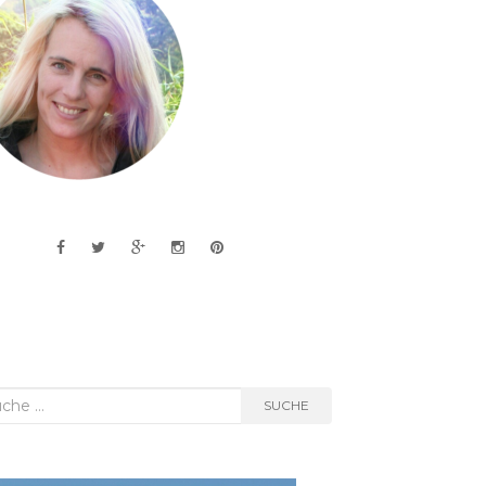
he
SUCHE
h: