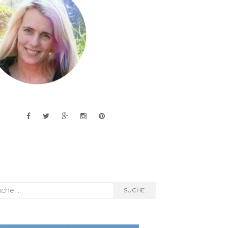
he
SUCHE
h: