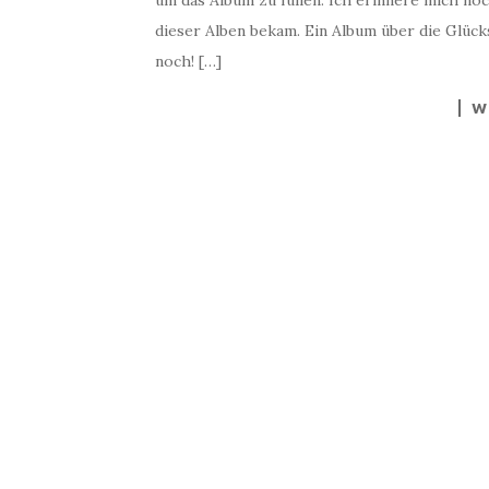
um das Album zu füllen. Ich erinnere mich noc
dieser Alben bekam. Ein Album über die Glück
noch! […]
W