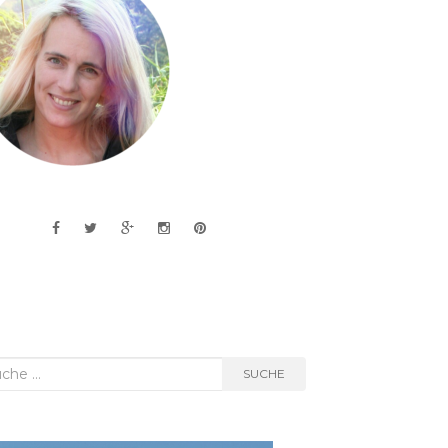
he
SUCHE
h: