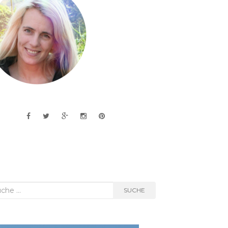
he
SUCHE
h: