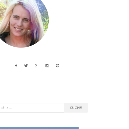
he
SUCHE
h: