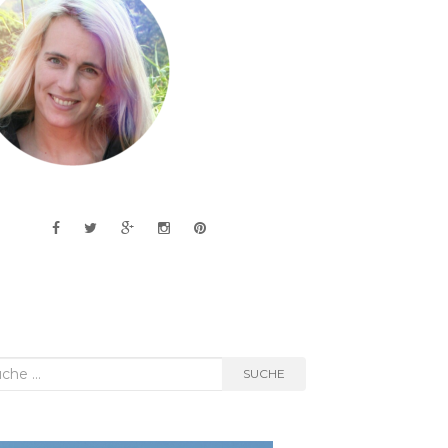
he
SUCHE
h: