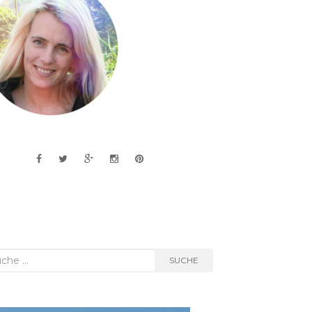
he
SUCHE
h: