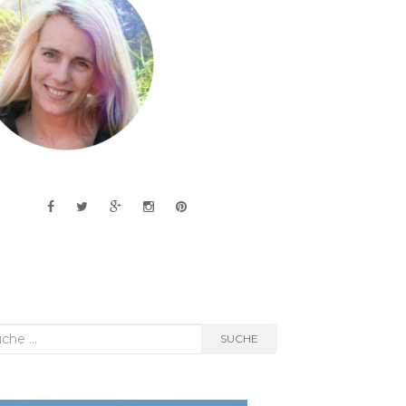
he
SUCHE
h: