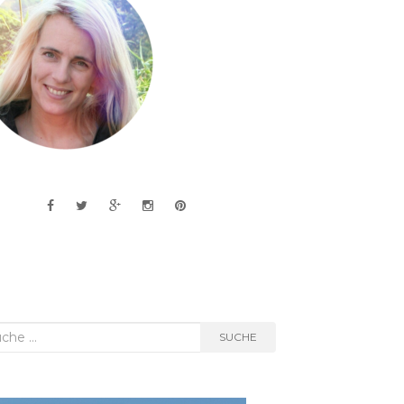
he
SUCHE
h: