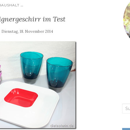
...
HAUSHALT
gnergeschirr im Test
:
Dienstag, 18. November 2014
Suc
nac