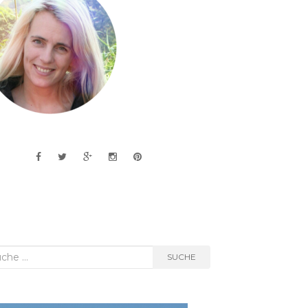
he
SUCHE
h: