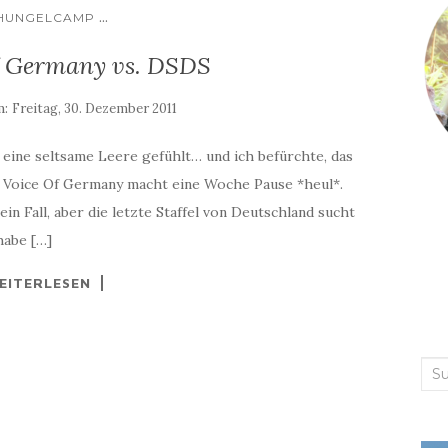
...
HUNGELCAMP
f Germany vs. DSDS
m:
Freitag, 30. Dezember 2011
 eine seltsame Leere gefühlt… und ich befürchte, das
e Voice Of Germany macht eine Woche Pause *heul*.
in Fall, aber die letzte Staffel von Deutschland sucht
habe […]
EITERLESEN
Suc
nac