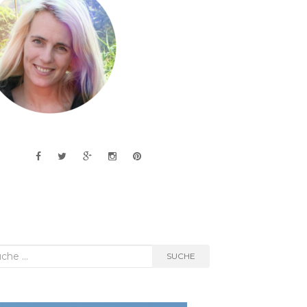
he
SUCHE
h: