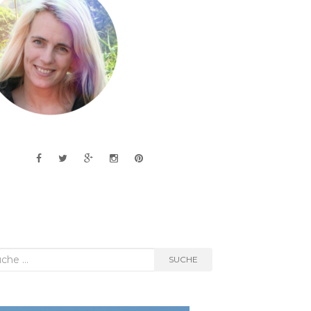
he
SUCHE
h: