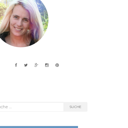
he
SUCHE
h: