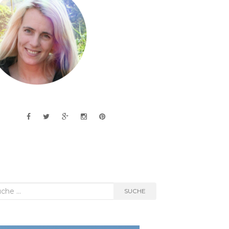
he
SUCHE
h: