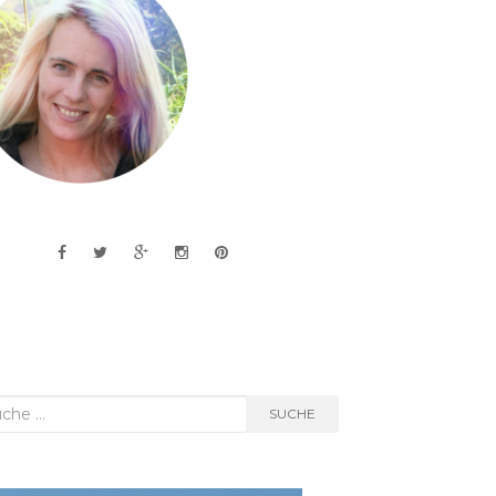
he
SUCHE
h: