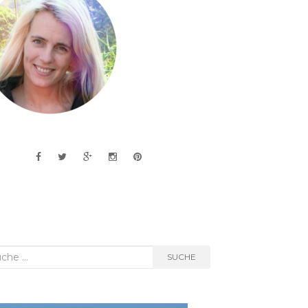
he
SUCHE
h: