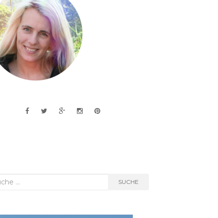
he
SUCHE
h: